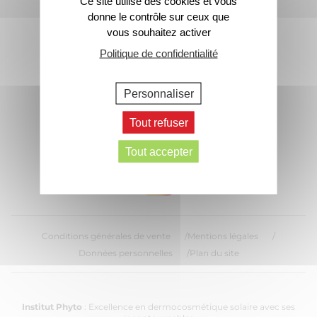
Ce site utilise des cookies et vous
donne le contrôle sur ceux que
Footer
vous souhaitez activer
Contactez-nous
Politique de confidentialité
Personnaliser
> Écrivez-nous
Tout refuser
Suivez nous sur les réseaux :
Tout accepter
Conditions générales de vente
Mentions légales
Données personnelles
Plan du site
Institut Phyto
: Excellence en dermocosmétique solaire avec ses