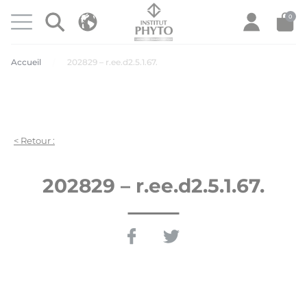
Panneau de gestion des cookies
INSTITUT PHYTO
0
Ouvrir le menu
PRODU
Accueil
202829 – r.ee.d2.5.1.67.
< Retour :
202829 – r.ee.d2.5.1.67.