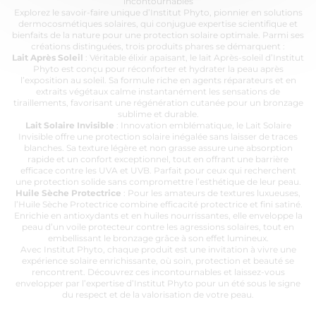
incontournables
Explorez le savoir-faire unique d’Institut Phyto, pionnier en solutions
dermocosmétiques solaires, qui conjugue expertise scientifique et
bienfaits de la nature pour une protection solaire optimale. Parmi ses
créations distinguées, trois produits phares se démarquent :
Lait Après Soleil
: Véritable élixir apaisant, le lait Après-soleil d’Institut
Phyto est conçu pour réconforter et hydrater la peau après
l’exposition au soleil. Sa formule riche en agents réparateurs et en
extraits végétaux calme instantanément les sensations de
tiraillements, favorisant une régénération cutanée pour un bronzage
sublime et durable.
Lait Solaire Invisible
: Innovation emblématique, le Lait Solaire
Invisible offre une protection solaire inégalée sans laisser de traces
blanches. Sa texture légère et non grasse assure une absorption
rapide et un confort exceptionnel, tout en offrant une barrière
efficace contre les UVA et UVB. Parfait pour ceux qui recherchent
une protection solide sans compromettre l’esthétique de leur peau.
Huile Sèche Protectrice
: Pour les amateurs de textures luxueuses,
l’Huile Sèche Protectrice combine efficacité protectrice et fini satiné.
Enrichie en antioxydants et en huiles nourrissantes, elle enveloppe la
peau d’un voile protecteur contre les agressions solaires, tout en
embellissant le bronzage grâce à son effet lumineux.
Avec Institut Phyto, chaque produit est une invitation à vivre une
expérience solaire enrichissante, où soin, protection et beauté se
rencontrent. Découvrez ces incontournables et laissez-vous
envelopper par l’expertise d’Institut Phyto pour un été sous le signe
du respect et de la valorisation de votre peau.