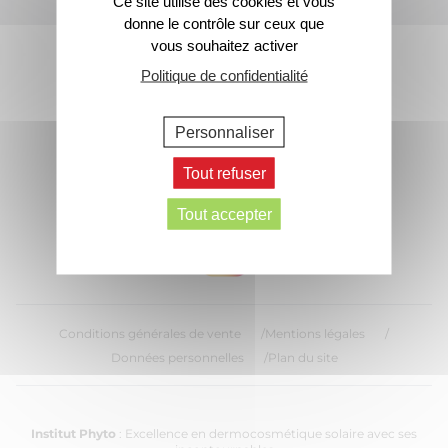
Ce site utilise des cookies et vous
donne le contrôle sur ceux que
Footer
vous souhaitez activer
Contactez-nous
Politique de confidentialité
Personnaliser
> Écrivez-nous
Tout refuser
Suivez nous sur les réseaux :
Tout accepter
Conditions générales de vente
Mentions légales
Données personnelles
Plan du site
Institut Phyto
: Excellence en dermocosmétique solaire avec ses