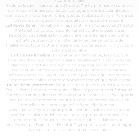
incontournables
Explorez le savoir-faire unique d’Institut Phyto, pionnier en solutions
dermocosmétiques solaires, qui conjugue expertise scientifique et
bienfaits de la nature pour une protection solaire optimale. Parmi ses
créations distinguées, trois produits phares se démarquent :
Lait Après Soleil
: Véritable élixir apaisant, le lait Après-soleil d’Institut
Phyto est conçu pour réconforter et hydrater la peau après
l’exposition au soleil. Sa formule riche en agents réparateurs et en
extraits végétaux calme instantanément les sensations de
tiraillements, favorisant une régénération cutanée pour un bronzage
sublime et durable.
Lait Solaire Invisible
: Innovation emblématique, le Lait Solaire
Invisible offre une protection solaire inégalée sans laisser de traces
blanches. Sa texture légère et non grasse assure une absorption
rapide et un confort exceptionnel, tout en offrant une barrière
efficace contre les UVA et UVB. Parfait pour ceux qui recherchent
une protection solide sans compromettre l’esthétique de leur peau.
Huile Sèche Protectrice
: Pour les amateurs de textures luxueuses,
l’Huile Sèche Protectrice combine efficacité protectrice et fini satiné.
Enrichie en antioxydants et en huiles nourrissantes, elle enveloppe la
peau d’un voile protecteur contre les agressions solaires, tout en
embellissant le bronzage grâce à son effet lumineux.
Avec Institut Phyto, chaque produit est une invitation à vivre une
expérience solaire enrichissante, où soin, protection et beauté se
rencontrent. Découvrez ces incontournables et laissez-vous
envelopper par l’expertise d’Institut Phyto pour un été sous le signe
du respect et de la valorisation de votre peau.