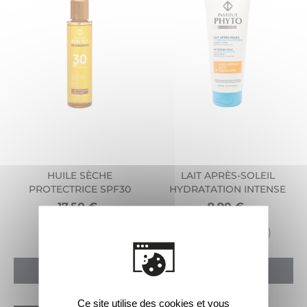
HUILE SÈCHE
LAIT APRÈS-SOLEIL
PROTECTRICE SPF30
HYDRATATION INTENSE
17,50
€
9,90
€
200ml (6.76 fl oz)
ACHETER
ACHETER
Ce site utilise des cookies et vous