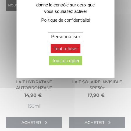
donne le contrôle sur ceux que
NOUVEAU
vous souhaitez activer
Politique de confidentialité
Personnaliser
Tout refuser
Tout accepter
LAIT HYDRATANT
LAIT SOLAIRE INVISIBLE
AUTOBRONZANT
SPF50+
14,90
€
17,90
€
150ml
ACHETER
ACHETER