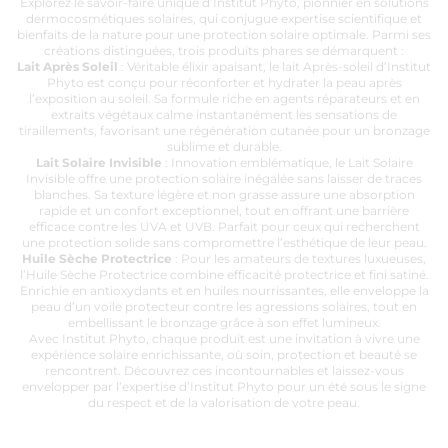
Explorez le savoir-faire unique d’Institut Phyto, pionnier en solutions
dermocosmétiques solaires, qui conjugue expertise scientifique et
bienfaits de la nature pour une protection solaire optimale. Parmi ses
créations distinguées, trois produits phares se démarquent :
Lait Après Soleil
: Véritable élixir apaisant, le lait Après-soleil d’Institut
Phyto est conçu pour réconforter et hydrater la peau après
l’exposition au soleil. Sa formule riche en agents réparateurs et en
extraits végétaux calme instantanément les sensations de
tiraillements, favorisant une régénération cutanée pour un bronzage
sublime et durable.
Lait Solaire Invisible
: Innovation emblématique, le Lait Solaire
Invisible offre une protection solaire inégalée sans laisser de traces
blanches. Sa texture légère et non grasse assure une absorption
rapide et un confort exceptionnel, tout en offrant une barrière
efficace contre les UVA et UVB. Parfait pour ceux qui recherchent
une protection solide sans compromettre l’esthétique de leur peau.
Huile Sèche Protectrice
: Pour les amateurs de textures luxueuses,
l’Huile Sèche Protectrice combine efficacité protectrice et fini satiné.
Enrichie en antioxydants et en huiles nourrissantes, elle enveloppe la
peau d’un voile protecteur contre les agressions solaires, tout en
embellissant le bronzage grâce à son effet lumineux.
Avec Institut Phyto, chaque produit est une invitation à vivre une
expérience solaire enrichissante, où soin, protection et beauté se
rencontrent. Découvrez ces incontournables et laissez-vous
envelopper par l’expertise d’Institut Phyto pour un été sous le signe
du respect et de la valorisation de votre peau.